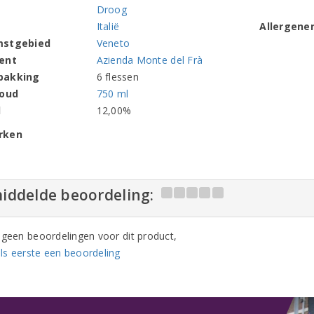
Droog
Italië
Allergene
mstgebied
Veneto
ent
Azienda Monte del Frà
pakking
6 flessen
houd
750 ml
l
12,00%
rken
iddelde beoordeling:
n geen beoordelingen voor dit product,
ls eerste een beoordeling