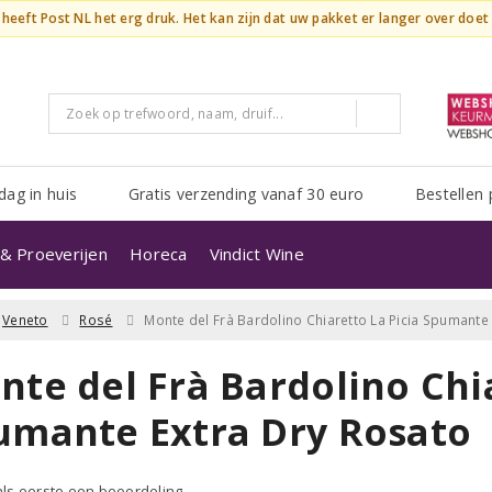
n heeft Post NL het erg druk. Het kan zijn dat uw pakket er langer over doe
dag in huis
Gratis verzending vanaf 30 euro
Bestellen 
& Proeverijen
Horeca
Vindict Wine
Veneto
Rosé
Monte del Frà Bardolino Chiaretto La Picia Spumante
te del Frà Bardolino Chia
umante Extra Dry Rosato
 als eerste een beoordeling