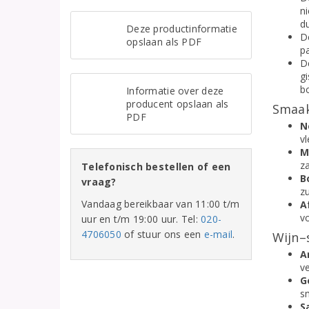
ni
d
Deze productinformatie
De
opslaan als PDF
p
D
gi
bo
Informatie over deze
producent opslaan als
Smaak
PDF
N
v
M
z
Telefonisch bestellen of een
B
vraag?
z
Vandaag bereikbaar van 11:00 t/m
A
v
uur en t/m 19:00 uur. Tel:
020-
4706050
of stuur ons een
e-mail
.
Wijn–
A
ve
G
sm
S