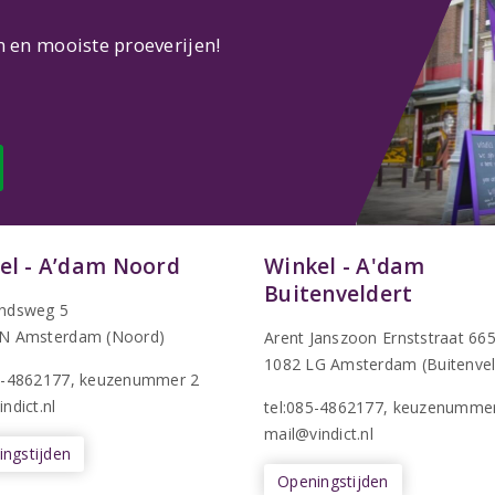
n en mooiste proeverijen!
el - A’dam Noord
Winkel - A'dam
Buitenveldert
ndsweg 5
N Amsterdam (Noord)
Arent Janszoon Ernststraat 66
1082 LG Amsterdam (Buitenvel
5-4862177
, keuzenummer 2
ndict.nl
tel:085-4862177
, keuzenumme
mail@vindict.nl
ngstijden
Openingstijden