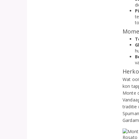
di
P
t
t
Momen
T
G
h
B
va
Herko
Wat ooi
kon tap
Monte d
Vandaag
traditie
Spumant
Gardame