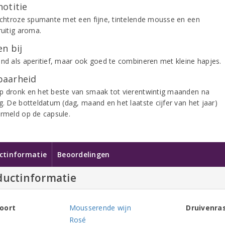
notitie
lichtroze spumante met een fijne, tintelende mousse en een
ruitig aroma.
n bij
end als aperitief, maar ook goed te combineren met kleine hapjes.
aarheid
p dronk en het beste van smaak tot vierentwintig maanden na
g. De botteldatum (dag, maand en het laatste cijfer van het jaar)
ermeld op de capsule.
ctinformatie
Beoordelingen
ductinformatie
oort
Mousserende wijn
Druivenra
Rosé