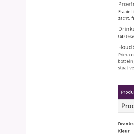
Proef
Fraaie 
zacht, f
Drinke
Uitstek
Houdb
Prima o
bottelin
staat v
Produ
Pro
Dranks
Kleur