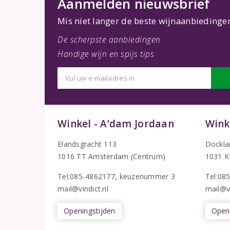
Aanmelden nieuwsbrief
Mis niet langer de beste wijnaanbiedinge
De scherpste aanbiedingen
Handige wijn en spijs tips
Winkel - A’dam Jordaan
Wink
Elandsgracht 113
Dockla
1016 TT Amsterdam (Centrum)
1031 K
Tel:085-4862177
, keuzenummer 3
T
el:08
mail@vindict.nl
mail@vi
Openingstijden
Openi