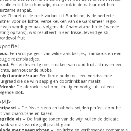
et alleen liefde in hun wijn, maar ook in de natuur met hun
uurzame aanpak.
ze Chiaretto, de rosé-variant uit Bardolino, is de perfecte
artner voor de lichte, verse keuken van de Gardameer-regio.
e wijn wordt gemaakt volgens de Charmat-methode (tweede
sting op tank), wat resulteert in een frisse, levendige stijl
ordevol fruit.
profiel
eus:
Een vrolijke geur van wilde aardbeitjes, framboos en een
leugje rozenblaadjes.
ond:
Fris en levendig met smaken van rood fruit, citrus en een
achte, aanhoudende bubbel.
ody/tannine/zuur:
Een lichte body met een verfrissende
uurgraad die de wijn sappig en doordrinkbaar maakt.
fdronk:
De afdronk is schoon, fruitig en nodigt uit tot een
olgende slok.
spijs
ntipasti
– De frisse zuren en bubbels snijden perfect door het
t van charcuterie en kazen.
egrilde vis
– De fruitige tonen van de wijn vullen de delicate
aak van vis van de grill prachtig aan.
alade met zeevruchten
– Een lichte en verfrissende combinatie