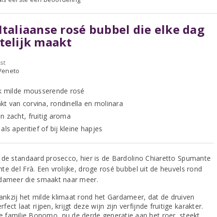
Italiaanse rosé bubbel die elke dag
telijk maakt
st
 Veneto
jk milde mousserende rosé
t van corvina, rondinella en molinara
n zacht, fruitig aroma
als aperitief of bij kleine hapjes
 de standaard prosecco, hier is de Bardolino Chiaretto Spumante
te del Frà. Een vrolijke, droge rosé bubbel uit de heuvels rond
dameer die smaakt naar meer.
ankzij het milde klimaat rond het Gardameer, dat de druiven
rfect laat rijpen, krijgt deze wijn zijn verfijnde fruitige karakter.
e familie Bonomo, nu de derde generatie aan het roer, steekt