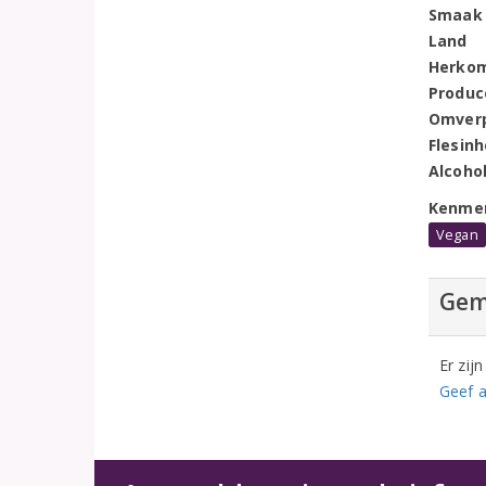
Smaak
Land
Herko
Produc
Omver
Flesin
Alcoho
Kenme
Vegan
Gem
Er zij
Geef a