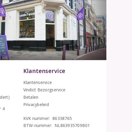
Klantenservice
Klantenservice
Vindict Bezorgservice
5
dert)
Betalen
Privacybeleid
r 4
KVK nummer: 86338765
BTW-nummer: NL863935709B01