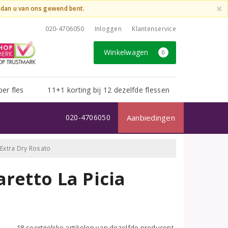
×
t dan u van ons gewend bent.
020-4706050
Inloggen
Klantenservice
Winkelwagen
0
per fles
11+1 korting bij 12 dezelfde flessen
020-4706050
Aanbiedingen
 Extra Dry Rosato
retto La Picia
18 soortgelijke artikelen van dezelfde producent