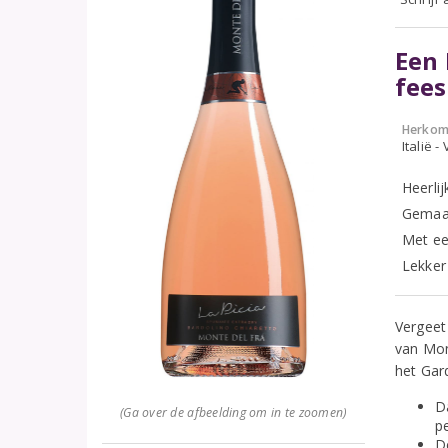
Een 
fees
Herkom
Italië -
Heerli
Gemaak
Met ee
Lekker 
Vergeet
van Mon
het Gar
D
(Ga over de afbeelding om in te zoomen)
pe
D