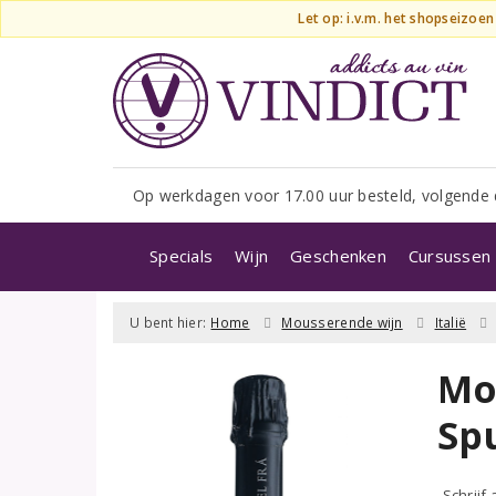
Let op: i.v.m. het shopseizoe
Op werkdagen voor 17.00 uur besteld, volgende 
Specials
Wijn
Geschenken
Cursussen 
U bent hier:
Home
Mousserende wijn
Italië
Mon
Sp
Schrijf