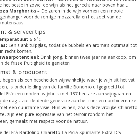
e het beste in zowel de wijn als het gerecht naar boven haalt.
izza Margherita
– De zuren in de wijn vormen een mooie
egenhanger voor de romige mozzarella en het zoet van de
omatensaus.
t & serveertips
emperatuur:
6-8°C
las:
Een slank tulpglas, zodat de bubbels en aroma's optimaal tot
un recht komen.
ewaarpotentieel:
Drink jong, binnen twee jaar na aankoop, om
n de frisse fruitigheid te genieten.
mst & producent
t begon als een bescheiden wijnwinkeltje waar je wijn uit het vat
pen, is onder leiding van de familie Bonomo uitgegroeid tot
el Frà: een modern wijnhuis met 137 hectare aan wijngaarden.
 de dag staat de derde generatie aan het roer en combineren ze
 met een duurzame visie. Hun wijnen, zoals deze vrolijke Chiaretto
e, zijn een pure expressie van het terroir rondom het
er, gemaakt met respect voor de natuur.