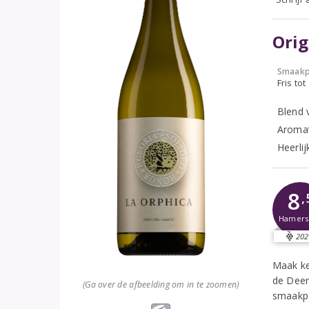
Orig
Smaakp
Fris tot
Blend 
Aromat
Heerlij
8
,
Hamer
202
Maak ke
de Deen
(Ga over de afbeelding om in te zoomen)
smaakpa