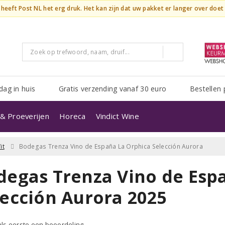
n heeft Post NL het erg druk. Het kan zijn dat uw pakket er langer over doe
dag in huis
Gratis verzending vanaf 30 euro
Bestellen 
& Proeverijen
Horeca
Vindict Wine
it
Bodegas Trenza Vino de España La Orphica Selección Aurora
degas Trenza Vino de Esp
lección Aurora 2025
 als eerste een beoordeling