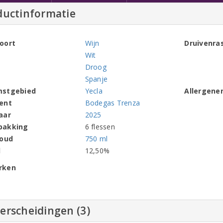
ductinformatie
oort
Wijn
Druivenra
Wit
Droog
Spanje
mstgebied
Yecla
Allergene
ent
Bodegas Trenza
aar
2025
pakking
6 flessen
houd
750 ml
l
12,50%
rken
erscheidingen (3)