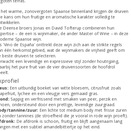
goten terras.
n het warme, zonovergoten Spaanse binnenland krijgen de druiven
le kans om hun fruitige en aromatische karakter volledig te
ntwikkelen.
e Deense broers Jonas en David Tofterup combineren hun
xpertise – de een is wijnmaker, de ander Master of Wine – in deze
oderne Spaanse wijn.
s 'Vino de España' onttrekt deze wijn zich aan de strikte regels
an één herkomstgebied, wat de wijnmakers de vrijheid geeft om
 beste druiven te selecteren.
rwacht een levendige en expressieve stijl zonder houtrijping,
arbij het pure fruit van de vier druivensoorten de hoofdrol
eelt.
profiel
eus:
Een uitbundig boeket van witte bloesem, citrusfruit zoals
apefruit, lychee en een vleugje vers gemaaid gras.
ond:
Sappig en verfrissend met smaken van peer, perzik en
imoen, ondersteund door een prettige, levendige zuurgraad.
ody/tannine/zuur:
Een lichte tot medium body met frisse zuren
 zonder tannines (de stroefheid die je vooral in rode wijn proeft).
fdronk:
De afdronk is schoon, fruitig en blijft aangenaam lang
angen met een subtiel amandelbittertje op het eind.