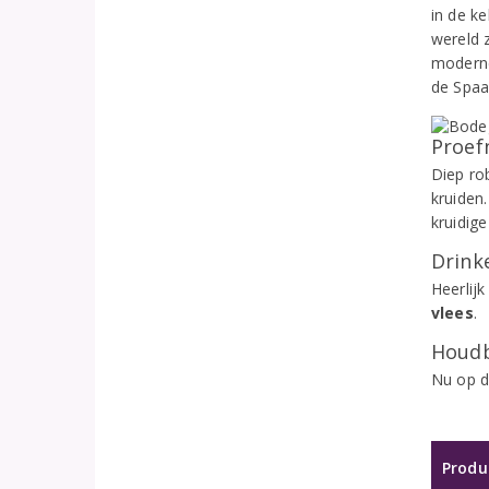
in de ke
wereld z
moderne
de Spaan
Proef
Diep ro
kruiden.
kruidige
Drinke
Heerlijk
vlees
.
Houdb
Nu op d
Produ