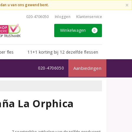
×
t dan u van ons gewend bent.
020-4706050
Inloggen
Klantenservice
Winkelwagen
0
per fles
11+1 korting bij 12 dezelfde flessen
020-4706050
Aanbiedingen
aña La Orphica
7 soortgelijke artikelen van dezelfde producent