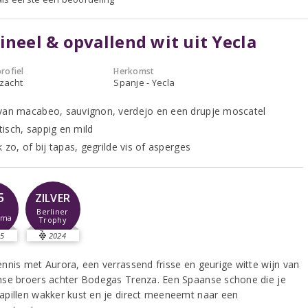
ineel & opvallend wit uit Yecla
rofiel
Herkomst
 zacht
Spanje - Yecla
van macabeo, sauvignon, verdejo en een drupje moscatel
isch, sappig en mild
k zo, of bij tapas, gegrilde vis of asperges
5
ZILVER
Berliner
sma
Trophy
5
2024
nnis met Aurora, een verrassend frisse en geurige witte wijn van
se broers achter Bodegas Trenza. Een Spaanse schone die je
pillen wakker kust en je direct meeneemt naar een