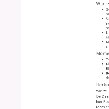
Wijn–
Ge
m
S
s
r
Li
e
Ki
s
Momen
T
G
B
B
d
Herko
Wie zei
De Deen
hun Bod
roots e