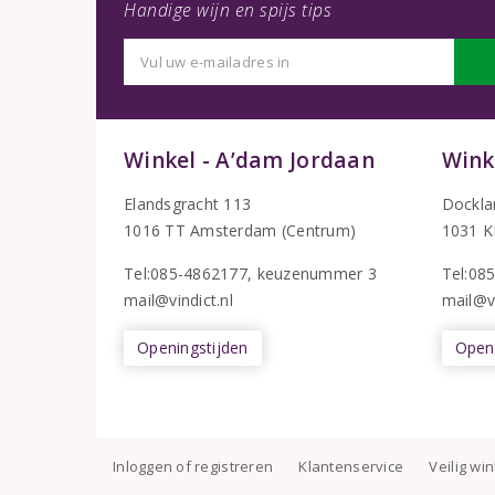
Handige wijn en spijs tips
Winkel - A’dam Jordaan
Wink
Elandsgracht 113
Dockla
1016 TT Amsterdam (Centrum)
1031 K
Tel:085-4862177
, keuzenummer 3
T
el:08
mail@vindict.nl
mail@vi
Openingstijden
Openi
Inloggen of registreren
Klantenservice
Veilig wi