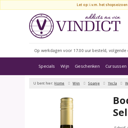
Let op: i.v.m. het shopseizoe
Op werkdagen voor 17.00 uur besteld, volgende 
Specials
Wijn
Geschenken
Cursussen 
U bent hier:
Home
Wijn
Spanje
Yecla
W
Bo
Se
Schrijf