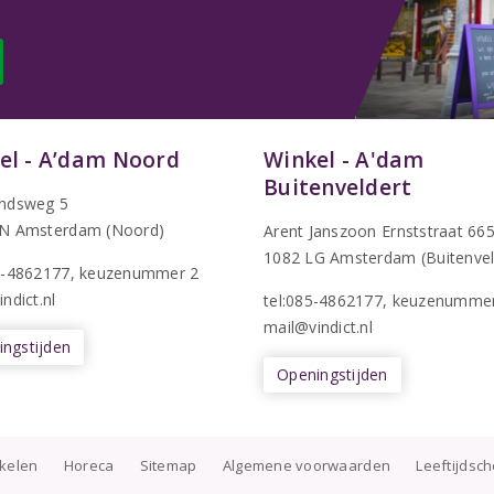
el - A’dam Noord
Winkel - A'dam
Buitenveldert
ndsweg 5
N Amsterdam (Noord)
Arent Janszoon Ernststraat 66
1082 LG Amsterdam (Buitenvel
5-4862177
, keuzenummer 2
ndict.nl
tel:085-4862177
, keuzenumme
mail@vindict.nl
ngstijden
Openingstijden
nkelen
Horeca
Sitemap
Algemene voorwaarden
Leeftijdsc