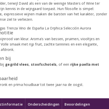
lder, terwijl David als een van de weinige Masters of Wine ter
ijn kennis in de wijngaard toepast. Hun filosofie is simpel:
, expressieve wijnen maken die barsten van het karakter, zonder
se ziel te verliezen.
notitie
bijnrood van kleur. Aroma’s van bessen, pruimen, viooltjes en
 Volle smaak met rijp fruit, zachte tannines en een elegante,
 afdronk.
n bij
 bij
gegrild vlees
,
stoofschotels
, of een
rijke paella met
aarheid
ronk en prima houdbaar tot twee jaar na de oogst.
ctinformatie
Onderscheidingen
Beoordelingen