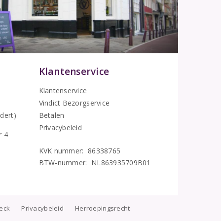
Klantenservice
Klantenservice
Vindict Bezorgservice
5
dert)
Betalen
Privacybeleid
r 4
KVK nummer: 86338765
BTW-nummer: NL863935709B01
heck
Privacybeleid
Herroepingsrecht