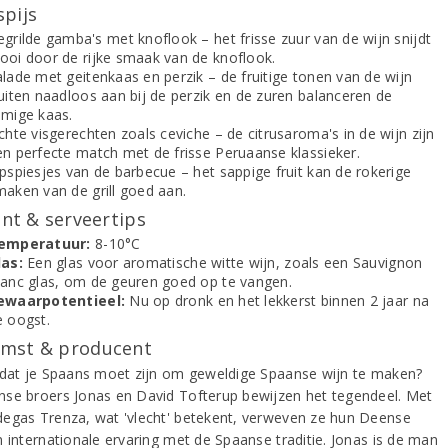
spijs
grilde gamba's met knoflook – het frisse zuur van de wijn snijdt
ooi door de rijke smaak van de knoflook.
alade met geitenkaas en perzik – de fruitige tonen van de wijn
luiten naadloos aan bij de perzik en de zuren balanceren de
omige kaas.
chte visgerechten zoals ceviche – de citrusaroma's in de wijn zijn
en perfecte match met de frisse Peruaanse klassieker.
pspiesjes van de barbecue – het sappige fruit kan de rokerige
maken van de grill goed aan.
t & serveertips
emperatuur:
8-10°C
las:
Een glas voor aromatische witte wijn, zoals een Sauvignon
lanc glas, om de geuren goed op te vangen.
ewaarpotentieel:
Nu op dronk en het lekkerst binnen 2 jaar na
e oogst.
mst & producent
 dat je Spaans moet zijn om geweldige Spaanse wijn te maken?
se broers Jonas en David Tofterup bewijzen het tegendeel. Met
egas Trenza, wat 'vlecht' betekent, verweven ze hun Deense
n internationale ervaring met de Spaanse traditie. Jonas is de man