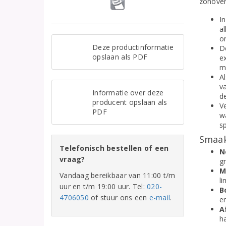
zonover
I
al
o
Deze productinformatie
D
opslaan als PDF
e
m
Al
v
Informatie over deze
de
producent opslaan als
Ve
PDF
wa
sp
Smaak
Telefonisch bestellen of een
N
vraag?
gr
M
Vandaag bereikbaar van 11:00 t/m
l
uur en t/m 19:00 uur. Tel:
020-
B
4706050
of stuur ons een
e-mail
.
en
A
h