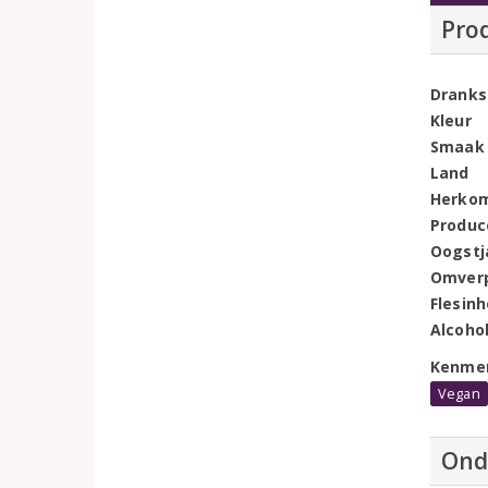
Pro
Dranks
Kleur
Smaak
Land
Herko
Produc
Oogstj
Omver
Flesin
Alcoho
Kenme
Vegan
Ond