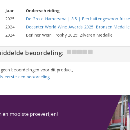
Jaar
Onderscheiding
2025
De Grote Hamersma | 8.5 | Een buitengewoon frisse,
2024
Decanter World Wine Awards 2025: Bronzen Medaille 
2024
Berliner Wein Trophy 2025: Zilveren Medaille
iddelde beoordeling:
n geen beoordelingen voor dit product,
ls eerste een beoordeling
n en mooiste proeverijen!