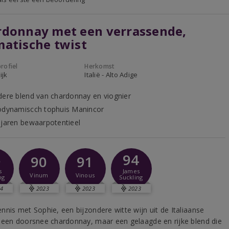
rdonnay met een verrassende,
atische twist
rofiel
Herkomst
ijk
Italië - Alto Adige
dere blend van chardonnay en viognier
odynamiscch tophuis Manincor
 jaren bewaarpotentieel
6
94
90
91
s
James
Vinum
Vinous
ng
Suckling
4
2023
2023
2023
nnis met Sophie, een bijzondere witte wijn uit de Italiaanse
Geen doorsnee chardonnay, maar een gelaagde en rijke blend die