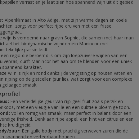
papillen verrast en je laat zien hoe spannend wijn uit dit gebied
.
et Alpenklimaat in Alto Adige, met zijn warme dagen en koele
chten, zorgt voor perfect rijpe druiven met een frisse
uggengraat.
e wijn is vernoemd naar gravin Sophie, die samen met haar man
ichael het biodynamische wijndomein Manincor met
nstekelijke passie leidt.
n een regio die beroemd is om zijn loepzuivere wijnen van één
ruivenras, durft Manincor het aan om te blenden voor een uniek
n spannend karakter.
ze wijn is rijk en rond dankzij de vergisting op houten vaten en
n rijping op de gistcellen (sur lie), wat zorgt voor een complexe
n gelaagde smaak.
profiel
eus:
Een verleidelijke geur van rijp geel fruit zoals perzik en
brikoos, met een vleugje vanille en een subtiele bloemige toon.
ond:
Vol en romig van smaak, maar perfect in balans door een
vendige frisheid. Denk aan rijpe appel, een hint van citrus en een
chte kruidigheid.
ody/zuur:
Een gulle body met prachtig verweven zuren die de
ijn spannend en verteerbaar houden.