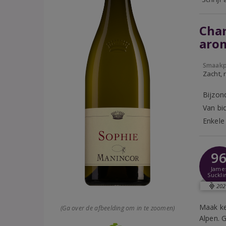
Cha
arom
Smaakp
Zacht, r
Bijzon
Van bi
Enkele
9
Jame
Suckli
202
Maak ke
(Ga over de afbeelding om in te zoomen)
Alpen. 