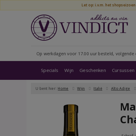
Let op: i.v.m. het shopseizoe
Op werkdagen voor 17.00 uur besteld, volgende 
Specials
Wijn
Geschenken
Cursussen 
U bent hier:
Home
Wijn
Italië
Alto Adige
Ma
Ch
Schrijf