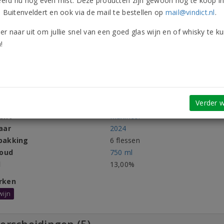
leerd nu nog even mist. Deze producten zijn gewoon nog te koop i
ctinformatie
Onderscheidingen
Beoordelingen
Vergeli
n Buitenveldert en ook via de mail te bestellen op
mail@vindict.nl
.
ductinformatie
er naar uit om jullie snel van een goed glas wijn en of whisky te k
!
oort
Wijn
Druivenra
Wit
Droog
Allergene
Italië
Verder w
mstgebied
Alto Adige
ent
Manincor
aar
2024
pakking
6 flessen
houd
750 ml
l
13,00%
rken
wijn