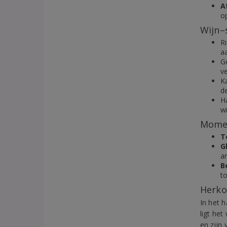
A
op
Wijn–
R
aa
Ge
ve
K
d
H
w
Momen
T
G
a
B
to
Herko
In het h
ligt he
en zijn