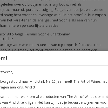
n geleden over op biodynamische wijnbouw, niet als
ngtruc, maar uit pure overtuiging. Ze geloven dat je een levende
rd nodig hebt voor een levendige wijn. En dat proef je: hun wijnen
 van het karakter en de energie, met Sophie als een van hun
harmante en persoonlijkste creaties.
notitie
rachtige witte wijn met nuances van rijp tropisch fruit, toast en
enhout. De smaak zet rond, zacht en elegant in en heeft een
romatische afdronk.
om!
n bij
er deze bijzondere witte wijn met kreeft, rijke visgerechten of
ezoeker,
s.
doorgestuurd naar vindict.nl. Na 20 jaar heeft The Art of Wines het
aarheid
agen aan ons, Vindict.
k vanaf 1 à 2 jaar na oogst, gemakkelijk 6 tot 7 jaar houdbaar.
hard aan het werk om alle producten van The Art of Wines ook in 
van Vindict te krijgen. Het kan zijn dat je bepaalde wijnen en voor