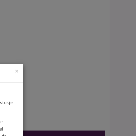
×
 stokje
de
al