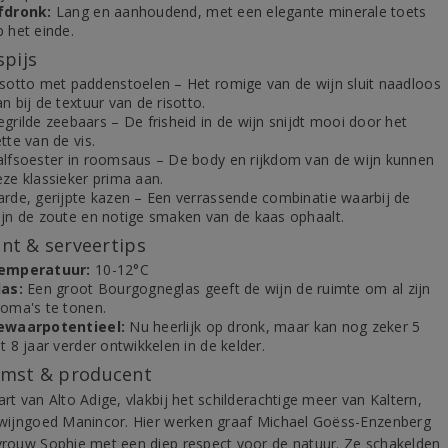
fdronk:
Lang en aanhoudend, met een elegante minerale toets
 het einde.
spijs
isotto met paddenstoelen – Het romige van de wijn sluit naadloos
n bij de textuur van de risotto.
grilde zeebaars – De frisheid in de wijn snijdt mooi door het
tte van de vis.
alfsoester in roomsaus – De body en rijkdom van de wijn kunnen
eze klassieker prima aan.
arde, gerijpte kazen – Een verrassende combinatie waarbij de
ijn de zoute en notige smaken van de kaas ophaalt.
t & serveertips
emperatuur:
10-12°C
las:
Een groot Bourgogneglas geeft de wijn de ruimte om al zijn
roma's te tonen.
ewaarpotentieel:
Nu heerlijk op dronk, maar kan nog zeker 5
t 8 jaar verder ontwikkelen in de kelder.
mst & producent
art van Alto Adige, vlakbij het schilderachtige meer van Kaltern,
t wijngoed Manincor. Hier werken graaf Michael Goëss-Enzenberg
 vrouw Sophie met een diep respect voor de natuur. Ze schakelden