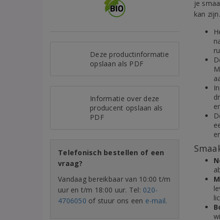
je smaak
kan zijn
H
na
r
Deze productinformatie
D
opslaan als PDF
M
aa
I
d
Informatie over deze
e
producent opslaan als
De
PDF
ee
e
Smaak
Telefonisch bestellen of een
N
vraag?
a
Vandaag bereikbaar van 10:00 t/m
M
le
uur en t/m 18:00 uur. Tel:
020-
li
4706050
of stuur ons een
e-mail
.
B
w