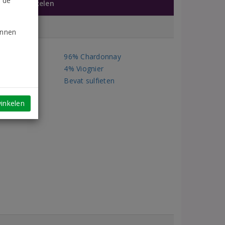
n de
jkbare artikelen
unnen
ssen
96% Chardonnay
4% Viognier
n
Bevat sulfieten
inkelen