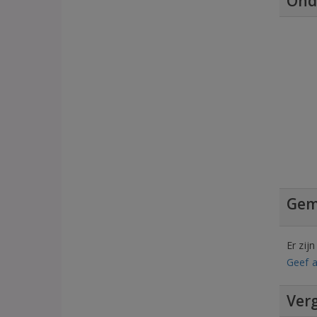
Ond
Gem
Er zij
Geef a
Verg