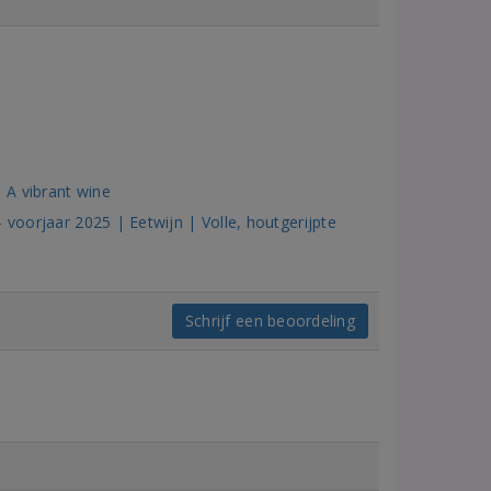
p
 A vibrant wine
 voorjaar 2025 | Eetwijn | Volle, houtgerijpte
Schrijf een beoordeling