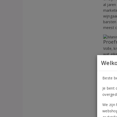
al jare
marketi
wijngaa
barsten
meest c
Proef
Volle, k
wat eik
lange a
Welk
Drinke
Combine
Beste b
wit vlee
Je bent 
Houdb
overgedr
Op dron
We zijn 
webshop 