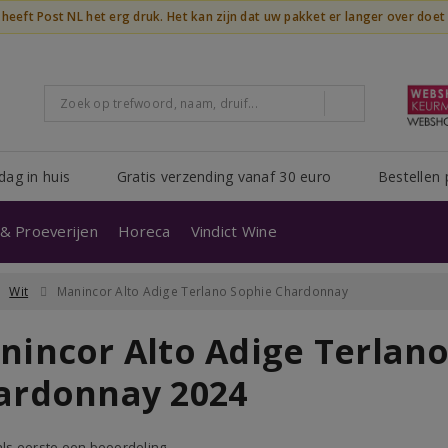
n heeft Post NL het erg druk. Het kan zijn dat uw pakket er langer over doe
dag in huis
Gratis verzending vanaf 30 euro
Bestellen 
& Proeverijen
Horeca
Vindict Wine
Wit
Manincor Alto Adige Terlano Sophie Chardonnay
nincor Alto Adige Terlan
ardonnay 2024
 als eerste een beoordeling