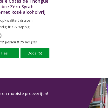
jolle Côtes de Thongue
libre Zéro Syrah-
rnet Rosé alcoholvrij
topkwaliteit druiven
ndig fris & sappig
0
12 flessen 8,75 per fles
Fles
Doos (6)
n en mooiste proeverijen!