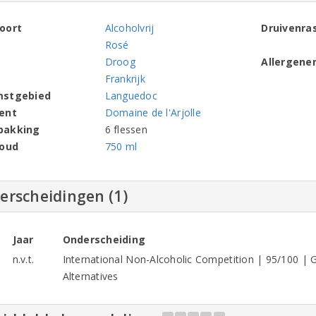
oort
Alcoholvrij
Druivenra
Rosé
Droog
Allergene
Frankrijk
mstgebied
Languedoc
ent
Domaine de l'Arjolle
pakking
6 flessen
houd
750 ml
erscheidingen (1)
Jaar
Onderscheiding
n.v.t.
International Non-Alcoholic Competition | 95/100 | 
Alternatives