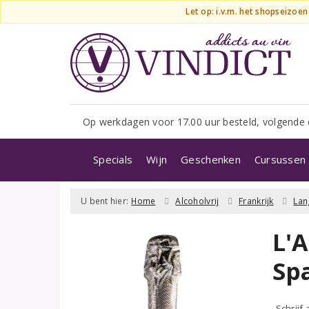
Let op: i.v.m. het shopseizoe
Op werkdagen voor 17.00 uur besteld, volgende 
Specials
Wijn
Geschenken
Cursussen 
U bent hier:
Home
Alcoholvrij
Frankrijk
Lan
L'A
Spa
Schrijf