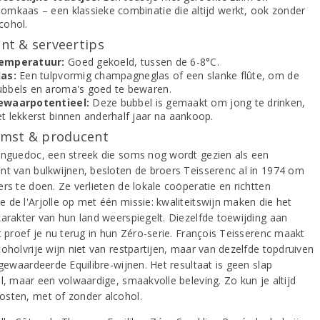
oomkaas – een klassieke combinatie die altijd werkt, ook zonder
cohol.
t & serveertips
emperatuur:
Goed gekoeld, tussen de 6-8°C.
las:
Een tulpvormig champagneglas of een slanke flûte, om de
ubbels en aroma's goed te bewaren.
ewaarpotentieel:
Deze bubbel is gemaakt om jong te drinken,
et lekkerst binnen anderhalf jaar na aankoop.
mst & producent
anguedoc, een streek die soms nog wordt gezien als een
nt van bulkwijnen, besloten de broers Teisserenc al in 1974 om
rs te doen. Ze verlieten de lokale coöperatie en richtten
 de l'Arjolle op met één missie: kwaliteitswijn maken die het
karakter van hun land weerspiegelt. Diezelfde toewijding aan
t proef je nu terug in hun Zéro-serie. François Teisserenc maakt
oholvrije wijn niet van restpartijen, maar van dezelfde topdruiven
 gewaardeerde Equilibre-wijnen. Het resultaat is geen slap
l, maar een volwaardige, smaakvolle beleving. Zo kun je altijd
sten, met of zonder alcohol.