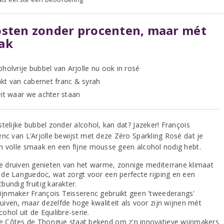
sten zonder procenten, maar mét
ak
oholvrije bubbel van Arjolle nu ook in rosé
t van cabernet franc & syrah
eit waar we achter staan
telijke bubbel zonder alcohol, kan dat? Jazeker! François
enc van L’Arjolle bewijst met deze Zéro Sparkling Rosé dat je
n volle smaak en een fijne mousse geen alcohol nodig hebt.
e druiven genieten van het warme, zonnige mediterrane klimaat
n de Languedoc, wat zorgt voor een perfecte rijping en een
tbundig fruitig karakter.
ijnmaker François Teisserenc gebruikt geen 'tweederangs'
uiven, maar dezelfde hoge kwaliteit als voor zijn wijnen mét
cohol uit de Equilibre-serie.
e Côtes de Thongue staat bekend om z'n innovatieve wijnmakers