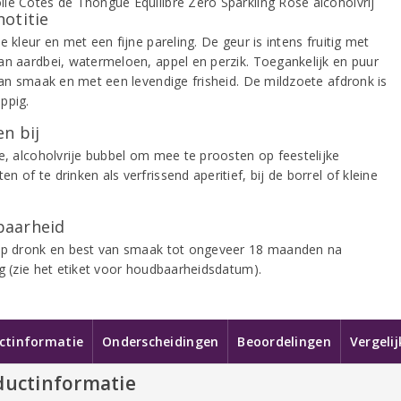
notitie
e kleur en met een fijne pareling. De geur is intens fruitig met
an aardbei, watermeloen, appel en perzik. Toegankelijk en puur
 van smaak en met een levendige frisheid. De mildzoete afdronk is
ppig.
n bij
le, alcoholvrije bubbel om mee te proosten op feestelijke
 of te drinken als verfrissend aperitief, bij de borrel of kleine
.
aarheid
op dronk en best van smaak tot ongeveer 18 maanden na
ng (zie het etiket voor houdbaarheidsdatum).
ctinformatie
Onderscheidingen
Beoordelingen
Vergeli
ductinformatie