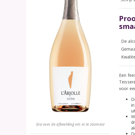
Proo
sma
De alc
Gemaak
Kwalit
Een fees
Teisser
voor ee
D
i
ui
W
dr
(Ga over de afbeelding om in te zoomen)
al
D