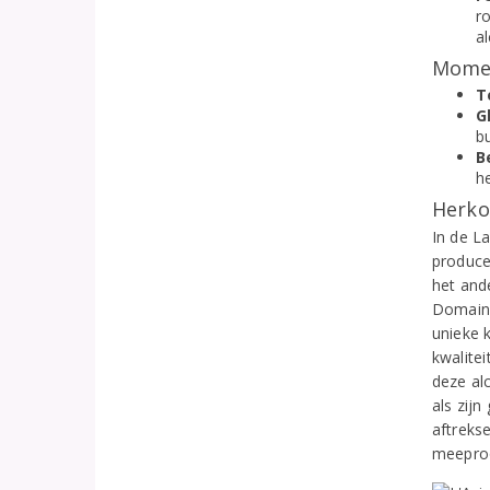
r
al
Momen
T
G
b
B
h
Herko
In de L
produce
het ande
Domaine
unieke 
kwalitei
deze alc
als zijn
aftrekse
meeproo