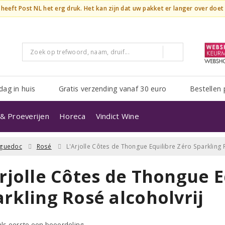
n heeft Post NL het erg druk. Het kan zijn dat uw pakket er langer over doe
dag in huis
Gratis verzending vanaf 30 euro
Bestellen 
& Proeverijen
Horeca
Vindict Wine
guedoc
Rosé
L'Arjolle Côtes de Thongue Equilibre Zéro Sparkling 
rjolle Côtes de Thongue E
rkling Rosé alcoholvrij
 als eerste een beoordeling