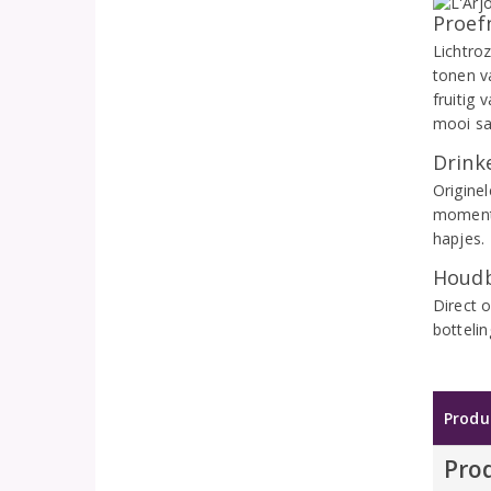
Proef
Lichtroz
tonen v
fruitig
mooi sa
Drinke
Origine
momenten
hapjes
Houdb
Direct 
botteli
Produ
Pro