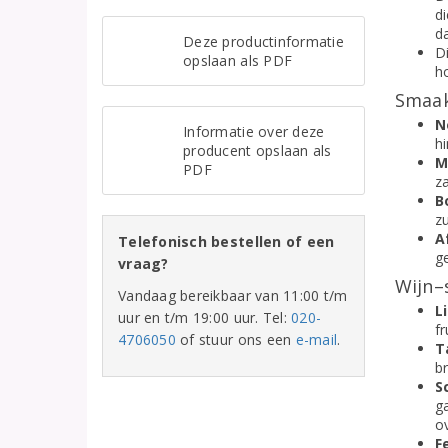
di
d
Deze productinformatie
Di
opslaan als PDF
h
Smaak
N
Informatie over deze
hi
producent opslaan als
M
PDF
za
B
zu
A
Telefonisch bestellen of een
g
vraag?
Wijn–
Vandaag bereikbaar van 11:00 t/m
L
uur en t/m 19:00 uur. Tel:
020-
fr
4706050
of stuur ons een
e-mail
.
T
br
S
ga
o
F