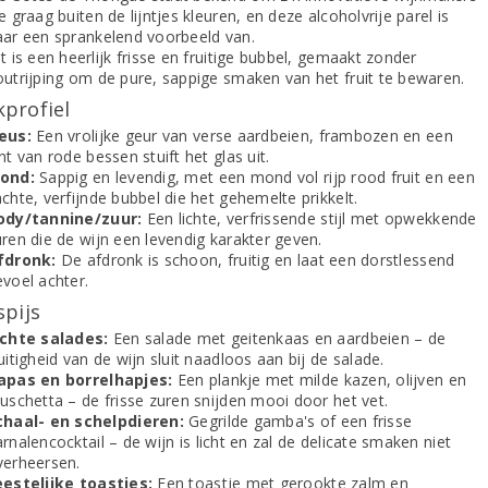
e graag buiten de lijntjes kleuren, en deze alcoholvrije parel is
aar een sprankelend voorbeeld van.
t is een heerlijk frisse en fruitige bubbel, gemaakt zonder
outrijping om de pure, sappige smaken van het fruit te bewaren.
profiel
eus:
Een vrolijke geur van verse aardbeien, frambozen en een
nt van rode bessen stuift het glas uit.
ond:
Sappig en levendig, met een mond vol rijp rood fruit en een
chte, verfijnde bubbel die het gehemelte prikkelt.
ody/tannine/zuur:
Een lichte, verfrissende stijl met opwekkende
ren die de wijn een levendig karakter geven.
fdronk:
De afdronk is schoon, fruitig en laat een dorstlessend
evoel achter.
spijs
ichte salades:
Een salade met geitenkaas en aardbeien – de
uitigheid van de wijn sluit naadloos aan bij de salade.
apas en borrelhapjes:
Een plankje met milde kazen, olijven en
uschetta – de frisse zuren snijden mooi door het vet.
chaal- en schelpdieren:
Gegrilde gamba's of een frisse
rnalencocktail – de wijn is licht en zal de delicate smaken niet
verheersen.
eestelijke toastjes:
Een toastje met gerookte zalm en