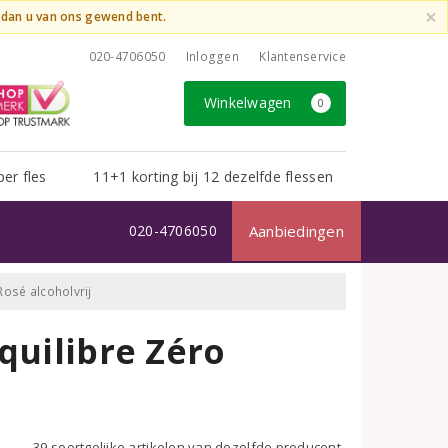
×
t dan u van ons gewend bent.
020-4706050
Inloggen
Klantenservice
Winkelwagen
0
per fles
11+1 korting bij 12 dezelfde flessen
020-4706050
Aanbiedingen
Rosé alcoholvrij
quilibre Zéro
39 soortgelijke artikelen van dezelfde producent