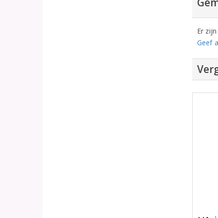
Gem
Er zij
Geef a
Verg