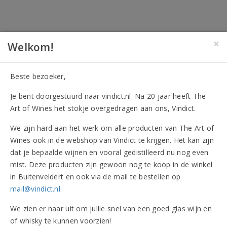
×
Welkom!
Vindict
&
wijnbeleving
Beste bezoeker,
Uitblinker van de
Je bent doorgestuurd naar vindict.nl. Na 20 jaar heeft The
Art of Wines het stokje overgedragen aan ons, Vindict.
maand
We zijn hard aan het werk om alle producten van The Art of
Wines ook in de webshop van Vindict te krijgen. Het kan zijn
dat je bepaalde wijnen en vooral gedistilleerd nu nog even
mist. Deze producten zijn gewoon nog te koop in de winkel
Verrassende Extra's
in Buitenveldert en ook via de mail te bestellen op
mail@vindict.nl
.
We zien er naar uit om jullie snel van een goed glas wijn en
of whisky te kunnen voorzien!