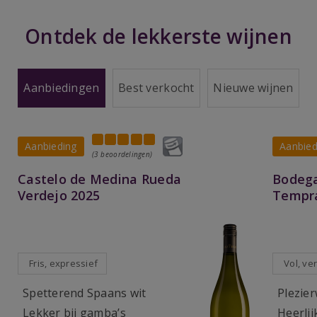
Ontdek de lekkerste wijnen
Aanbiedingen
Best verkocht
Nieuwe wijnen
Aanbieding
Aanbied
(3 beoordelingen)
Castelo de Medina Rueda
Bodega
Verdejo 2025
Tempra
Fris, expressief
Vol, ver
Spetterend Spaans wit
Plezier
Lekker bij gamba’s
Heerlij