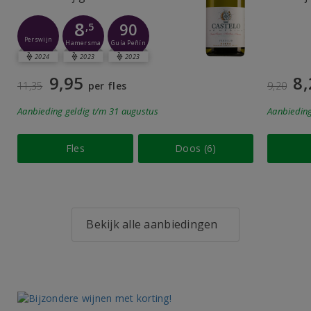
8
90
,5
Perswijn
Guía Peñín
Hamersma
2024
2023
2023
9,95
8,
11,35
per fles
9,20
Aanbieding
geldig
t/m 31 augustus
Aanbiedin
Fles
Doos (6)
Bekijk alle aanbiedingen